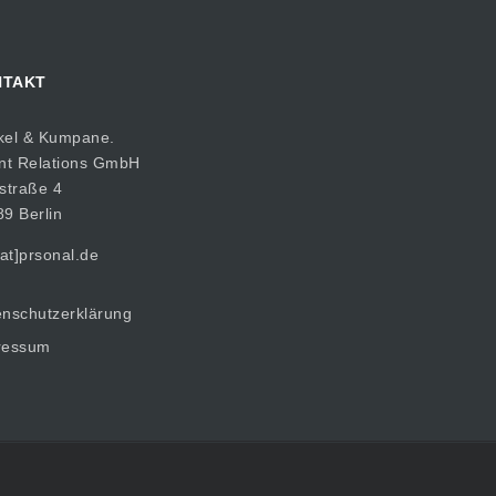
NTAKT
kel & Kumpane.
nt Relations GmbH
straße 4
9 Berlin
[at]prsonal.de
nschutzerklärung
ressum