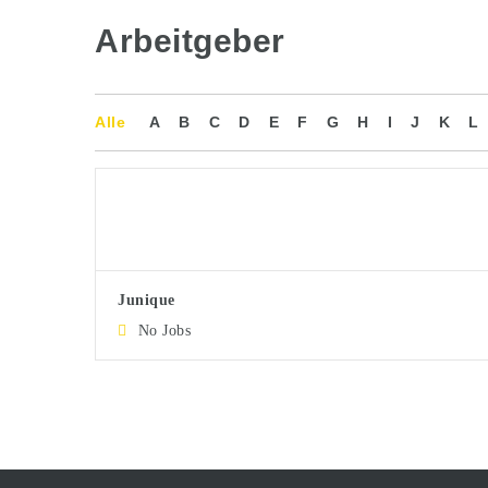
Arbeitgeber
Alle
A
B
C
D
E
F
G
H
I
J
K
L
Junique
No Jobs