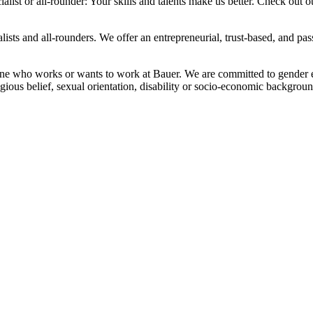
ialist or all-rounder: Your skills and talents make us better. Check out 
alists and all-rounders. We offer an entrepreneurial, trust-based, and p
ne who works or wants to work at Bauer. We are committed to gender equ
igious belief, sexual orientation, disability or socio-economic backgro