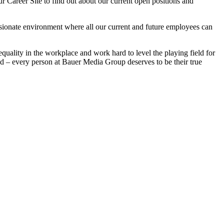
our Career Site to find out about our current open positions and
assionate environment where all our current and future employees can
ality in the workplace and work hard to level the playing field for
und – every person at Bauer Media Group deserves to be their true