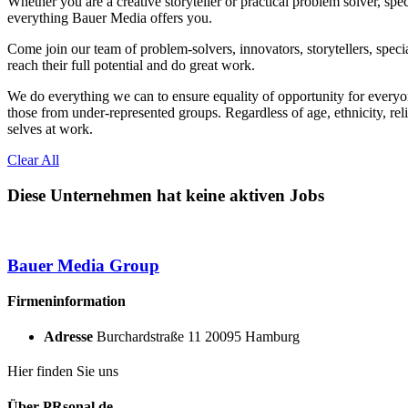
Whether you are a creative storyteller or practical problem solver, spec
everything Bauer Media offers you.
Come join our team of problem-solvers, innovators, storytellers, speci
reach their full potential and do great work.
We do everything we can to ensure equality of opportunity for everyo
those from under-represented groups. Regardless of age, ethnicity, rel
selves at work.
Clear All
Diese Unternehmen hat keine aktiven Jobs
Bauer Media Group
Firmeninformation
Adresse
Burchardstraße 11 20095 Hamburg
Hier finden Sie uns
Über PRsonal.de