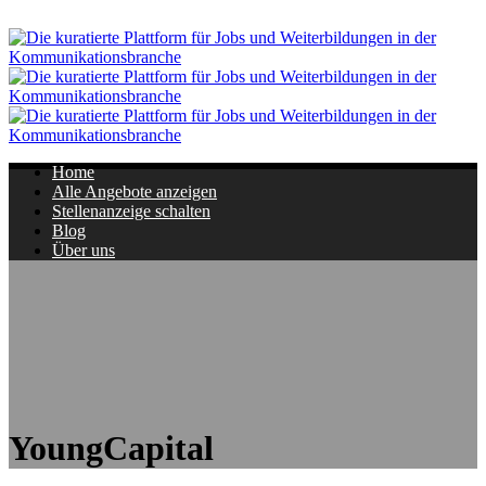
Navigation
Home
Alle Angebote anzeigen
Stellenanzeige schalten
Blog
Über uns
YoungCapital