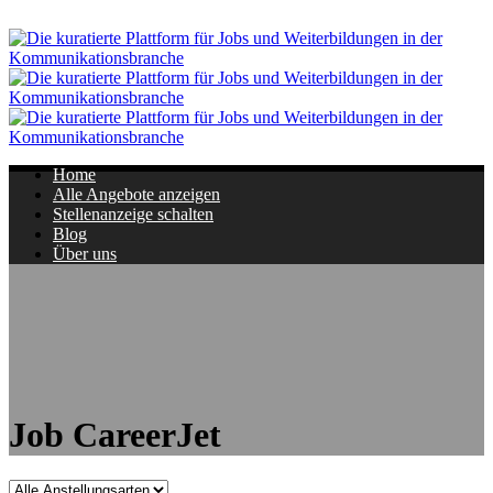
Navigation
Home
Alle Angebote anzeigen
Stellenanzeige schalten
Blog
Über uns
Job CareerJet