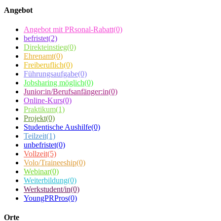
Angebot
Angebot mit PRsonal-Rabatt
(0)
befristet
(2)
Direkteinstieg
(0)
Ehrenamt
(0)
Freiberuflich
(0)
Führungsaufgabe
(0)
Jobsharing möglich
(0)
Junior:in/Berufsanfänger:in
(0)
Online-Kurs
(0)
Praktikum
(1)
Projekt
(0)
Studentische Aushilfe
(0)
Teilzeit
(1)
unbefristet
(0)
Vollzeit
(5)
Volo/Traineeship
(0)
Webinar
(0)
Weiterbildung
(0)
Werkstudent/in
(0)
YoungPRPros
(0)
Orte