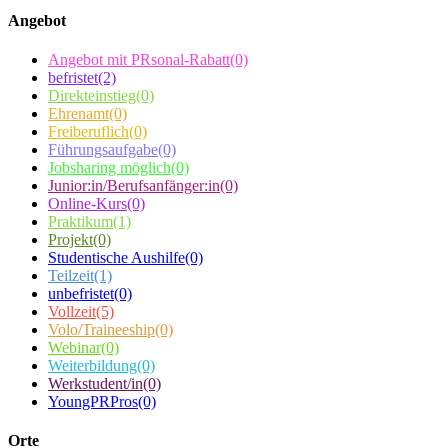
Angebot
Angebot mit PRsonal-Rabatt
(0)
befristet
(2)
Direkteinstieg
(0)
Ehrenamt
(0)
Freiberuflich
(0)
Führungsaufgabe
(0)
Jobsharing möglich
(0)
Junior:in/Berufsanfänger:in
(0)
Online-Kurs
(0)
Praktikum
(1)
Projekt
(0)
Studentische Aushilfe
(0)
Teilzeit
(1)
unbefristet
(0)
Vollzeit
(5)
Volo/Traineeship
(0)
Webinar
(0)
Weiterbildung
(0)
Werkstudent/in
(0)
YoungPRPros
(0)
Orte