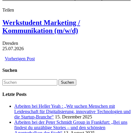
Teilen
Werkstudent Marketing /
Kommunikation (m/w/d)
Dresden
25.07.2026
Vorherigen Post
Suchen
Letzte Posts
Arbeiten bei Heller Yeah : „Wir suchen Menschen mit
Leidenschaft für Digitalisierung, innovative Technologien und
die Startup-Branche“
15. Dezember 2025
Arbeiten bei der Peter Schmidt Group in Frankfurt: „Bei uns
findest du unzählige Stories – und den schönsten
Agenturbalkon der Stadt“
13. August 2025