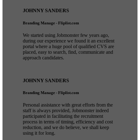
JOHNNY SANDERS
Branding Manage - Fliplist.com
We started using Jobmonster few years ago,
during our experience we found it an excellent
portal where a huge pool of qualified CVS are
placed, easy to search, find, communicate and
approach candidates.
JOHNNY SANDERS
Branding Manage - Fliplist.com
Personal assistance with great efforts from the
staff is always provided, Jobmonster indeed
participated in facilitating the recruitment
process in terms of timing, efficiency and cost
reduction, and we do believe, we shall keep
using it for long.