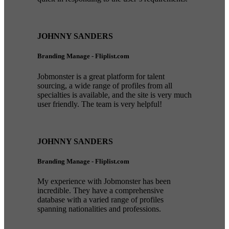
JOHNNY SANDERS
Branding Manage - Fliplist.com
Jobmonster is a great platform for talent
sourcing, a wide range of profiles from all
specialties is available, and the site is very much
user friendly. The team is very helpful!
JOHNNY SANDERS
Branding Manage - Fliplist.com
My experience with Jobmonster has been
incredible. They have a comprehensive
database with a varied range of profiles
spanning nationalities and professions.