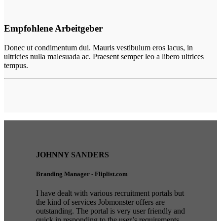
Empfohlene Arbeitgeber
Donec ut condimentum dui. Mauris vestibulum eros lacus, in
ultricies nulla malesuada ac. Praesent semper leo a libero ultrices
tempus.
JOHNNY SANDERS
Branding Manager - Fliplist.com
I have dealt with various recruitment portals but
the kind of services Jobmonster offers are
outstanding. The portal is very user friendly and
quick in responding to the user’s requirements.