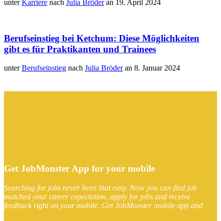
unter
Karriere
nach
Julia Bröder
an 19. April 2024
Berufseinstieg bei Ketchum: Diese Möglichkeiten
gibt es für Praktikanten und Trainees
unter
Berufseinstieg
nach
Julia Bröder
an 8. Januar 2024
Get JobMonster App for your mobile
Searching for jobs never been that easy. Now you can find job
matched your career expectation, apply for jobs and receive
feedback right on your mobile. Get JobMonster mobile app and