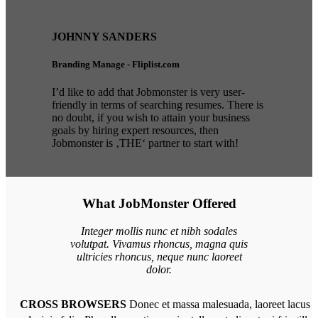
JOHNNY SANDERS
Branding Manage - Fliplist.com
I’d like to add that Jobmonster is very user-
friendly in terms of searching resumes. There is
no doubt, if you wish to attain your business
goals by hiring expert resources, then
Jobmonster is ‚THE‘ partner to start with!
What JobMonster Offered
Integer mollis nunc et nibh sodales
volutpat. Vivamus rhoncus, magna quis
ultricies rhoncus, neque nunc laoreet
dolor.
CROSS BROWSERS
Donec et massa malesuada, laoreet lacus