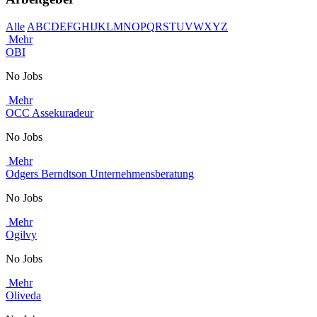
Alle
A
B
C
D
E
F
G
H
I
J
K
L
M
N
O
P
Q
R
S
T
U
V
W
X
Y
Z
Mehr
OBI
No Jobs
Mehr
OCC Assekuradeur
No Jobs
Mehr
Odgers Berndtson Unternehmensberatung
No Jobs
Mehr
Ogilvy
No Jobs
Mehr
Oliveda