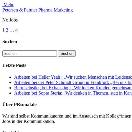
Mehr
Petersen & Partner Pharma Marketing
No Jobs
1
2
…
4
Suchen
Letzte Posts
Arbeiten bei Heller Yeah : „Wir suchen Menschen mit Leidensch
Arbeiten bei der Peter Schmidt Group in Frankfurt: „Bei uns fi
Berufseinstieg bei Exhausting: „Wir locken Kunden gemeinsa
Arbeiten bei Sopra Steria: „Wir denken in Themen, statt in Ka
Über PRsonal.de
Wir sind selbst Kommunikatoren und im Austausch mit Kolleg*innen 
Jobs in der Kommunikation.