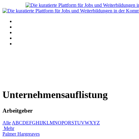
Navigation
Home
Alle Angebote anzeigen
Stellenanzeige schalten
Blog
Über uns
Unternehmensauflistung
Arbeitgeber
Alle
A
B
C
D
E
F
G
H
I
J
K
L
M
N
O
P
Q
R
S
T
U
V
W
X
Y
Z
Mehr
Palmer Hargreaves