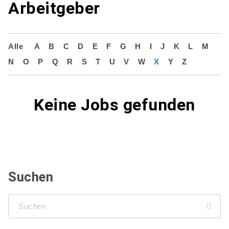
Arbeitgeber
Alle
A
B
C
D
E
F
G
H
I
J
K
L
M
N
O
P
Q
R
S
T
U
V
W
X
Y
Z
Keine Jobs gefunden
Suchen