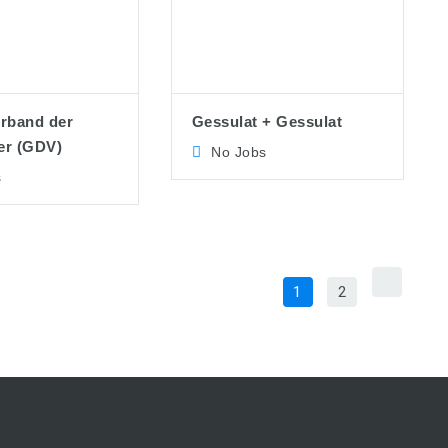
rband der
Gessulat + Gessulat
er (GDV)
No Jobs
s
1
2