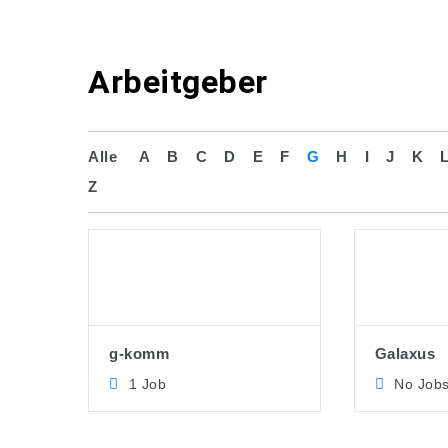
Arbeitgeber
Alle
A
B
C
D
E
F
G
H
I
J
K
Z
g-komm
Galaxus
1 Job
No Job