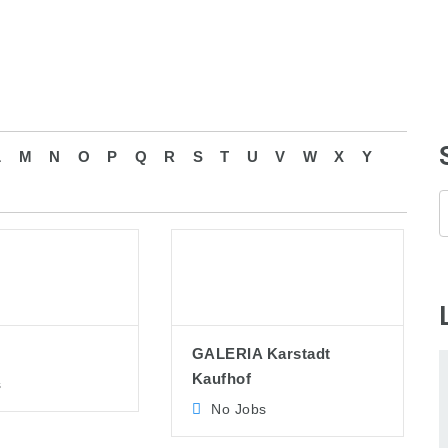
L
M
N
O
P
Q
R
S
T
U
V
W
X
Y
GALERIA Karstadt
Kaufhof
s
No Jobs